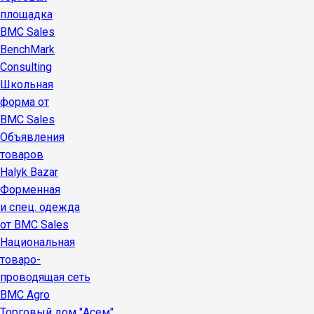
площадка
BMC Sales
BenchMark
Consulting
Школьная
форма от
BMC Sales
Объявления
товаров
Halyk Bazar
Форменная
и спец. одежда
от BMC Sales
Национальная
товаро-
проводящая сеть
BMC Agro
Торговый дом "Асем"