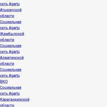
сеть Agartu
Атырауской
области
Социальная
сеть Agartu
Жамбылской
области
Социальная
сеть Agartu
Алматинской
области
Социальная
сеть Agartu
ВКО
Социальная
сеть Agartu
Карагандинской
области