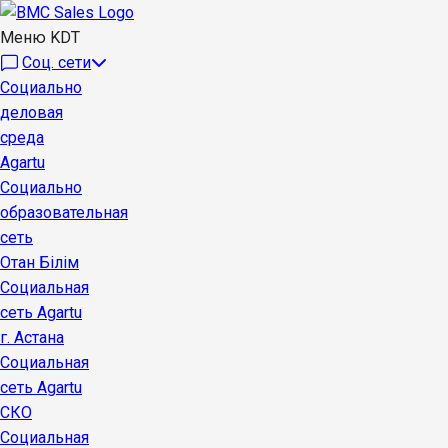
Меню KDT
Соц. сети
Социально
деловая
среда
Agartu
Социально
образовательная
сеть
Отан Бiлiм
Социальная
сеть Agartu
г. Астана
Социальная
сеть Agartu
СКО
Социальная