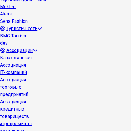
Mektep
Alemi
Sens Fashion
Туристич. сети
BMC Tourism
dev
Ассоциации
Казахстанская
Ассоциация
IT-компаний
Ассоциация
торговых
предприятий
Ассоциация
кредитных
товариществ
агропромышл.
комплекса