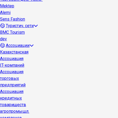
Mektep
Alemi
Sens Fashion
Туристич. сети
BMC Tourism
dev
Ассоциации
Казахстанская
Ассоциация
IT-компаний
Ассоциация
торговых
предприятий
Ассоциация
кредитных
товариществ
агропромышл.
комплекса