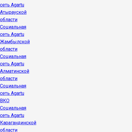
сеть Agartu
Атырауской
области
Социальная
сеть Agartu
Жамбылской
области
Социальная
сеть Agartu
Алматинской
области
Социальная
сеть Agartu
ВКО
Социальная
сеть Agartu
Карагандинской
области