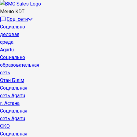
Меню KDT
Соц. сети
Социально
деловая
среда
Agartu
Социально
образовательная
сеть
Отан Бiлiм
Социальная
сеть Agartu
г. Астана
Социальная
сеть Agartu
СКО
Социальная