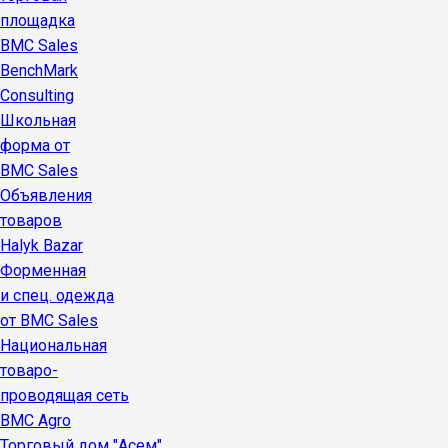
площадка
BMC Sales
BenchMark
Consulting
Школьная
форма от
BMC Sales
Объявления
товаров
Halyk Bazar
Форменная
и спец. одежда
от BMC Sales
Национальная
товаро-
проводящая сеть
BMC Agro
Торговый дом "Асем"